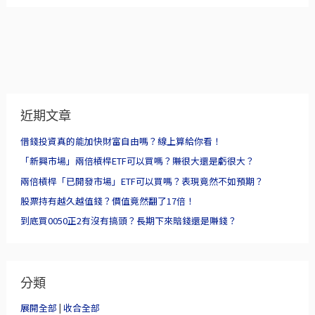
近期文章
借錢投資真的能加快財富自由嗎？線上算給你看！
「新興市場」兩倍槓桿ETF可以買嗎？賺很大還是虧很大？
兩倍槓桿「已開發市場」ETF可以買嗎？表現竟然不如預期？
股票持有越久越值錢？價值竟然翻了17倍！
到底買0050正2有沒有搞頭？長期下來賠錢還是賺錢？
分類
展開全部
|
收合全部