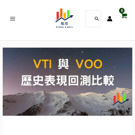
跳
搜
至
尋：
主
要
內
VTI
與
容
VOO
歷
史
表
現
回
測
比
較