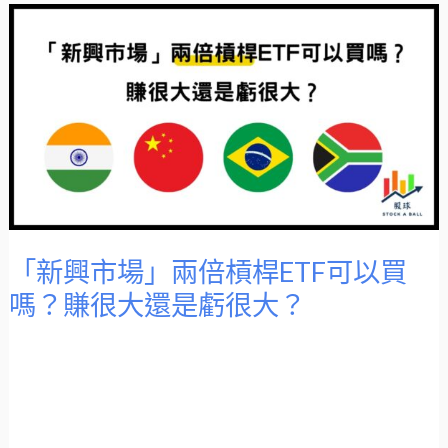
「新
興
市
場」
兩
倍
槓
桿
ETF
可
以
買
嗎？
賺
很
大
還
是
虧
「新興市場」兩倍槓桿ETF可以買
很
大？
嗎？賺很大還是虧很大？