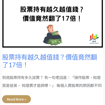
持
有
越
久
越
值
錢？
價
值
竟
然
翻
了
17
倍！
股票持有越久越值錢？價值竟然翻
了17倍！
到底股票持有多久該賣？ 有一句老話是：「操作股票，知道
買是徒弟， 知道賣才是師傅。」 每個人賣股票的原因都不同
Read More »