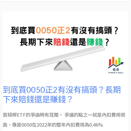
到
底
買
0050
正
2
有
沒
有
搞
頭？
長
期
下
來
賠
錢
還
是
到底買0050正2有沒有搞頭？長期
賺
錢？
下來賠錢還是賺錢？
買槓桿ETF的爭論時有耳聞。 爭議的點之一就是內扣費用很
高，像是0050在2022年的整年內扣費用為0.46%