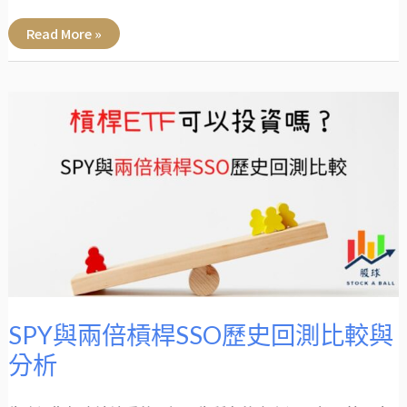
Read More »
SPY
與
兩
倍
槓
桿
SSO
歷
史
回
測
比
較
與
分
析
SPY與兩倍槓桿SSO歷史回測比較與
分析