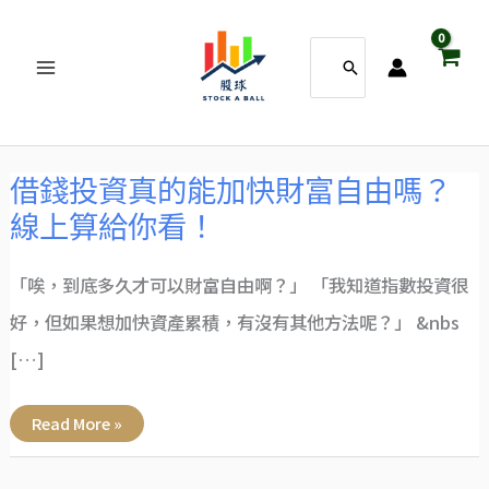
跳
搜
至
尋：
主
要
內
借
借錢投資真的能加快財富自由嗎？
錢
容
投
線上算給你看！
資
真
的
能
「唉，到底多久才可以財富自由啊？」 「我知道指數投資很
加
快
財
好，但如果想加快資產累積，有沒有其他方法呢？」 &nbs
富
自
[…]
由
嗎？
線
上
Read More »
算
給
你
看！