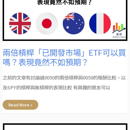
發
市
場」
ETF
可
以
買
嗎？
表
現
竟
然
不
兩倍槓桿「已開發市場」ETF可以買
如
預
嗎？表現竟然不如預期？
期？
之前的文章有討論過0050的兩倍槓桿與0050的報酬比較，以
及SPY的槓桿與無槓桿的表現比較 有興趣的朋友可以
Read More »
股
票