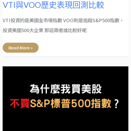
VTI與VOO歷史表現回測比較
VTI投資的是美國全市場指數 VOO則是追蹤S&P500指數，
投資美國500大企業 那這兩者誰比較好呢
Read More »
買
SPY
或
VOO
好
嗎？
為
什
麼
我
買
美
股
不
買
S&P