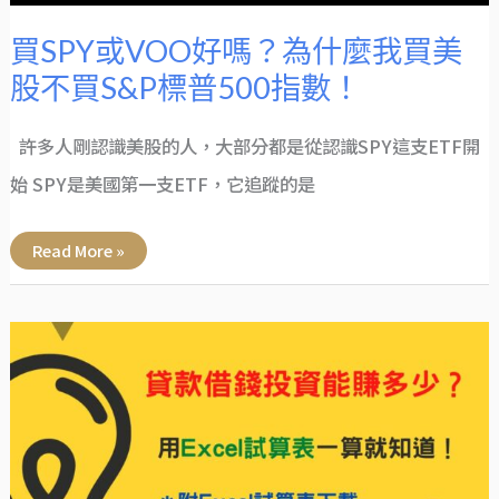
標
普
500
買SPY或VOO好嗎？為什麼我買美
指
數！
股不買S&P標普500指數！
許多人剛認識美股的人，大部分都是從認識SPY這支ETF開
始 SPY是美國第一支ETF，它追蹤的是
Read More »
貸
款
投
資
能
賺
多
少？
用
Excel
表