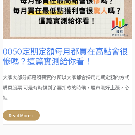
都
買
在
高
點
會
很
慘
嗎？
這
篇
實
0050定期定額每月都買在高點會很
測
給
慘嗎？這篇實測給你看！
你
看！
大家大部分都是領薪資的 所以大家都會採用定期定額的方式
購買股票 可是有時候到了要扣款的時候，股市剛好上漲，心
裡
Read More »