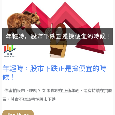
年
輕
時，
股
市
下
跌
正
是
撿
便
宜
的
時
候！
年輕時，股市下跌正是撿便宜的時
候！
你害怕股市下跌嗎？ 如果你現在正值年輕，還有持續在買股
票，其實不應該害怕股市下跌
Read More »