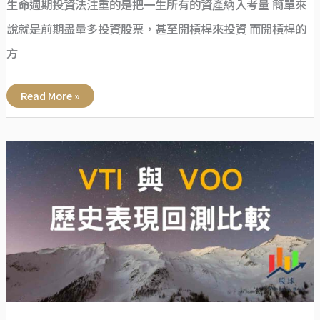
生命週期投資法注重的是把一生所有的資產納入考量 簡單來
說就是前期盡量多投資股票，甚至開槓桿來投資 而開槓桿的
方
Read More »
VTI
與
VOO
歷
史
表
現
回
測
比
較