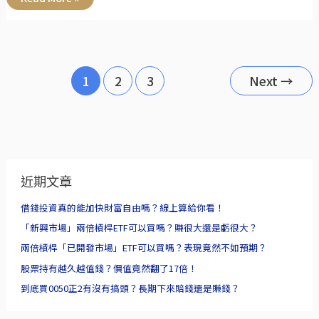
1
2
3
Next
→
近期文章
借錢投資真的能加快財富自由嗎？線上算給你看！
「新興市場」兩倍槓桿ETF可以買嗎？賺很大還是虧很大？
兩倍槓桿「已開發市場」ETF可以買嗎？表現竟然不如預期？
股票持有越久越值錢？價值竟然翻了17倍！
到底買0050正2有沒有搞頭？長期下來賠錢還是賺錢？