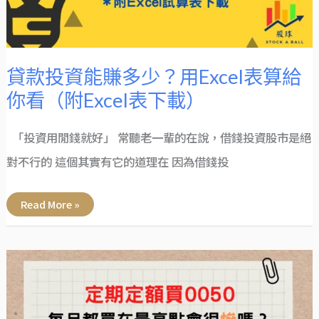
算
給
你
看
（附
Excel
表
下
貸款投資能賺多少？用Excel表算給
載）
你看（附Excel表下載）
「投資用閒錢就好」 常聽老一輩的在說，借錢投資股市是絕
對不行的 這個其實有它的道理在 因為借錢投
Read More »
0050
定
期
定
額
每
月