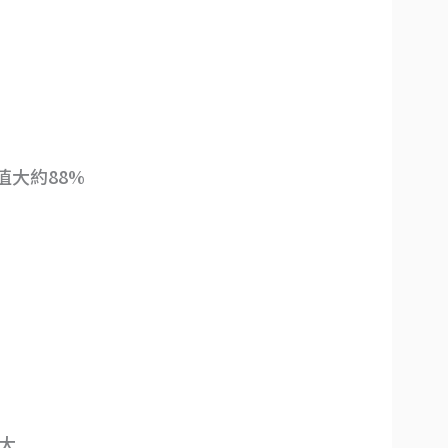
值大約88%
得大