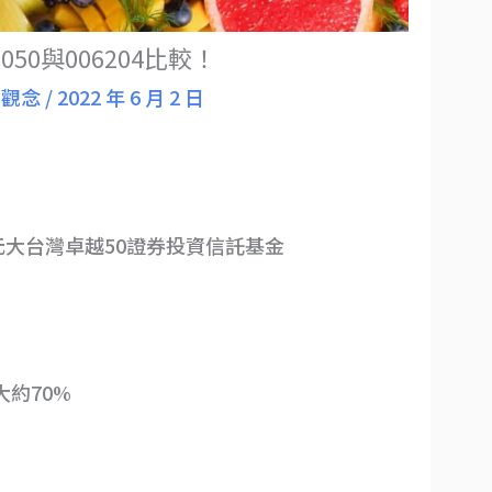
50與006204比較！
F觀念
/
2022 年 6 月 2 日
 元大台灣卓越50證券投資信託基金
大約70%