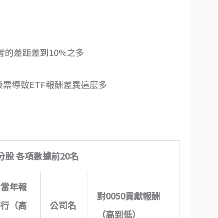
者的差距差到10%之多
票導致ETF報酬差異這麼多
分股 各項數據前20名
股當年報
對0050貢獻報酬
排行（高
公司名
（高到低）