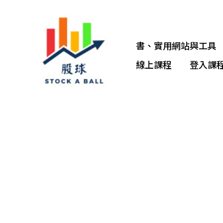
跳
至
書、實用網站與工具
主
線上課程
登入課
要
內
容