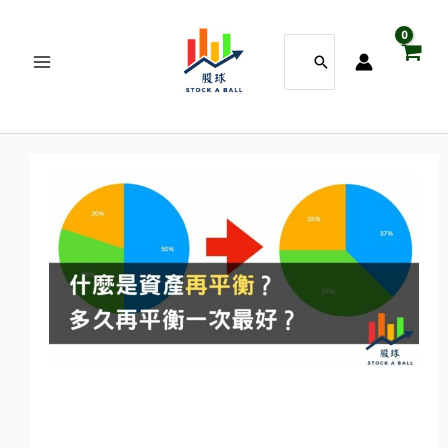
跳
搜
至
尋：
主
要
內
容