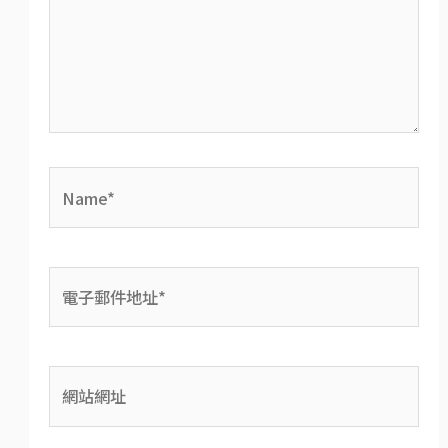
字…
Name*
電
子
郵
網
件
站
地