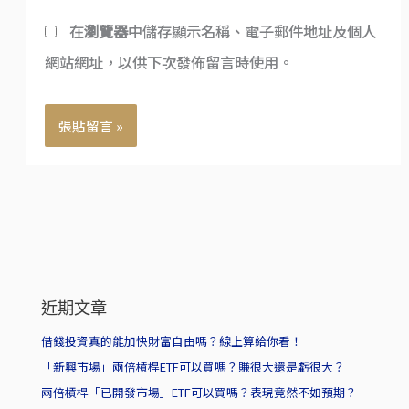
網
址
在
瀏覽器
中儲存顯示名稱、電子郵件地址及個人
址
*
網站網址，以供下次發佈留言時使用。
近期文章
借錢投資真的能加快財富自由嗎？線上算給你看！
「新興市場」兩倍槓桿ETF可以買嗎？賺很大還是虧很大？
兩倍槓桿「已開發市場」ETF可以買嗎？表現竟然不如預期？