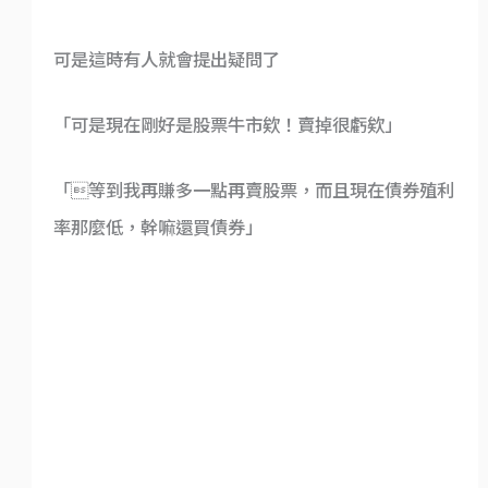
可是這時有人就會提出疑問了
「可是現在剛好是股票牛市欸！賣掉很虧欸」
「等到我再賺多一點再賣股票，而且現在債券殖利
率那麼低，幹嘛還買債券」