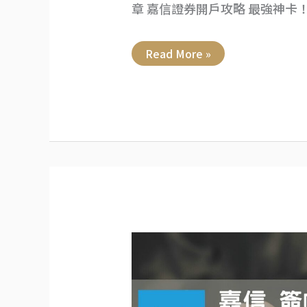
章 嘉信證券開戶攻略 最強神卡！
Read More »
嘉
信
簽
帳
debit
卡》
開