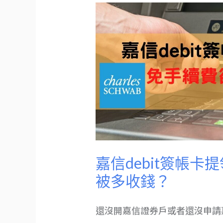
嘉
信
debit
簽
帳
卡
提
領
實
測！
免
手
續
費
卻
被
多
收
錢？
嘉信debit簽帳
被多收錢？
還沒開嘉信證券戶或者還沒申請嘉信