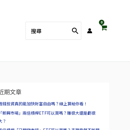
搜
尋：
近期文章
借錢投資真的能加快財富自由嗎？線上算給你看！
「新興市場」兩倍槓桿ETF可以買嗎？賺很大還是虧很
大？