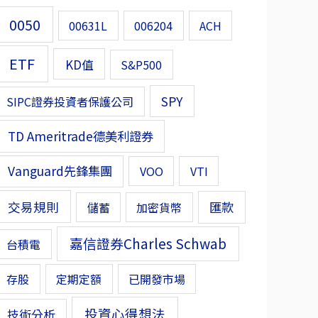
0050
00631L
006204
ACH
ETF
KD值
S&P500
SPY
SIPC證券投資者保護公司
TD Ameritrade德美利證券
Vanguard先鋒集團
VOO
VTI
交易規則
匯款
儲蓄
加密貨幣
嘉信證券Charles Schwab
台積電
存股
定期定額
已開發市場
投資心得想法
技術分析