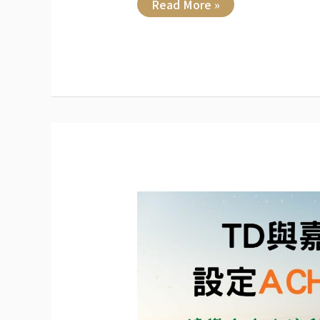
Read More »
TD
與
嘉
信
證
券
設
定
ACH
連
結