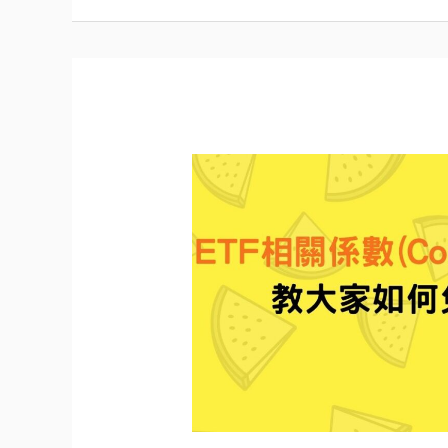
ETF
相
關
係
數
(Correlation)
免
費
線
上
查
詢