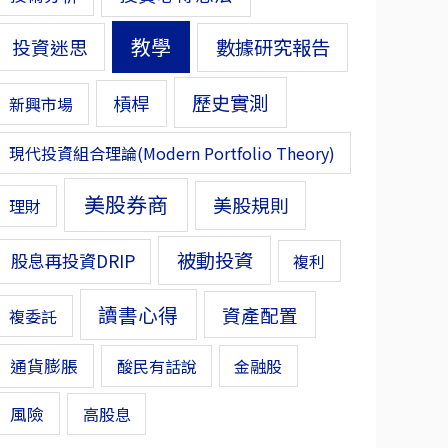
教學
投資迷思
數據研究報告
歷史實測
槓桿
新興市場
現代投資組合理論(Modern Portfolio Theory)
美股券商
美股規則
理財
被動投資
股息再投資DRIP
複利
讀書心得
資產配置
複委託
通貨膨脹
酸民有話說
金融股
風險
高股息