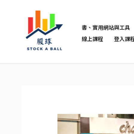
跳
至
書、實用網站與工具
主
線上課程
登入課
要
內
容
詳
細
圖
文》