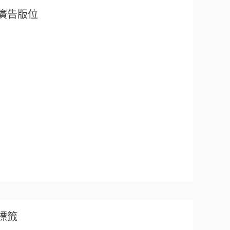
廣告版位
標籤