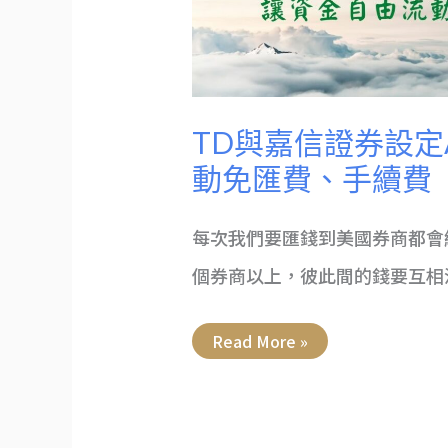
–
讓
資
金
流
動
免
匯
費、
TD與嘉信證券設定A
手
續
動免匯費、手續費
費
每次我們要匯錢到美國券商都會
個券商以上，彼此間的錢要互相
Read More »