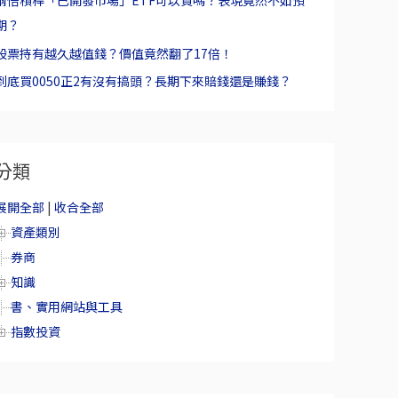
兩倍槓桿「已開發市場」ETF可以買嗎？表現竟然不如預
期？
股票持有越久越值錢？價值竟然翻了17倍！
到底買0050正2有沒有搞頭？長期下來賠錢還是賺錢？
分類
展開全部
|
收合全部
資產類別
券商
知識
書、實用網站與工具
指數投資