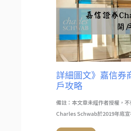
嘉
信
券
商
Charles
Schwab
開
戶
攻
略
詳細圖文》嘉信券商Cha
戶攻略
備註：本文章未經作者授權，不
Charles Schwab於2019年底