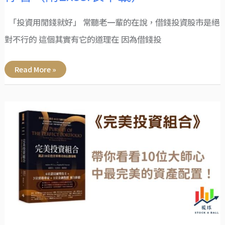
「投資用閒錢就好」 常聽老一輩的在說，借錢投資股市是絕
對不行的 這個其實有它的道理在 因為借錢投
Read More »
《完
美
投
資
組
合》
讀
後
心
得：
帶
你
看
看
10
位
大
師