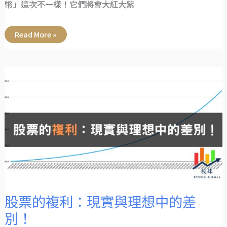
幣」這次不一樣！它們將會大紅大紫
Read More »
股
票
的
複
利：
現
實
與
理
想
中
的
差
別！
股票的複利：現實與理想中的差
別！