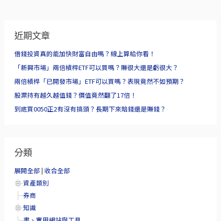
近期文章
借錢投資真的能加快財富自由嗎？線上算給你看！
「新興市場」兩倍槓桿ETF可以買嗎？賺很大還是虧很大？
兩倍槓桿「已開發市場」ETF可以買嗎？表現竟然不如預期？
股票持有越久越值錢？價值竟然翻了17倍！
到底買0050正2有沒有搞頭？長期下來賠錢還是賺錢？
分類
展開全部
|
收合全部
資產類別
券商
知識
書、實用網站與工具