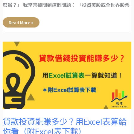
麼辦？」 我常常被問到這個問題： 「投資美股或全世界股票
Read More »
貸
款
投
資
能
賺
多
少？
用
Excel
表
算
給
你
看
（附
Excel
表
下
貸款投資能賺多少？用Excel表算給
載）
你看（附Excel表下載）