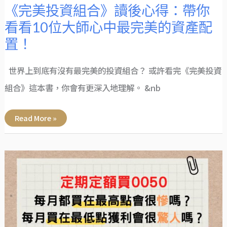
心
《完美投資組合》讀後心得：帶你
中
最
看看10位大師心中最完美的資產配
完
美
置！
的
資
產
配
置！
世界上到底有沒有最完美的投資組合？ 或許看完《完美投資
組合》這本書，你會有更深入地理解。 &nb
Read More »
0050
定
期
定
額
每
月
都
買
在
高