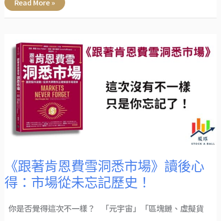
Read More »
《跟
著
肯
恩
費
雪
洞
悉
市
場》
讀
後
心
得：
市
場
從
未
忘
《跟著肯恩費雪洞悉市場》讀後心
記
歷
得：市場從未忘記歷史！
史！
你是否覺得這次不一樣？ 「元宇宙」「區塊鏈、虛擬貨