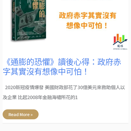
懼》
讀
後
心
得：
政
府
赤
字
其
實
沒
有
想
像
《通膨的恐懼》讀後心得：政府赤
中
可
字其實沒有想像中可怕！
怕！
2020新冠疫情爆發 美國財政部花了30億美元來救助個人以
及企業 比起2008年金融海嘯所花的1
Read More »