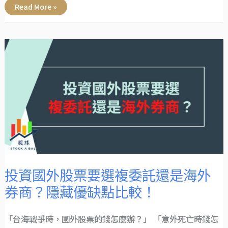
Read More »
投
資
國
外
股
票
要
選
複
委
託
還
是
海
外
券
商？
隱
藏
投資國外股票要選複委託還是海外
優
缺
券商？隱藏優缺點比較！
點
比
較！
「台海戰爭時，國外股票的錢怎麼辦？」 「意外死亡時錢怎