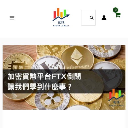
跳
搜
至
尋：
主
要
內
加
密
容
貨
幣
平
台
FTX
倒
閉
讓
我
們
學
到
什
麼
事？