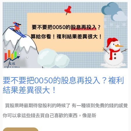
要
不
要
把
0050
的
股
息
再
投
入？
複
利
結
果
差
異
很
大！
要不要把0050的股息再投入？複利
結果差異很大！
買股票時最期待發股利的時候了 有一種領到免費的錢的感覺
你可以拿這些錢去買自己喜歡的東西，像是新