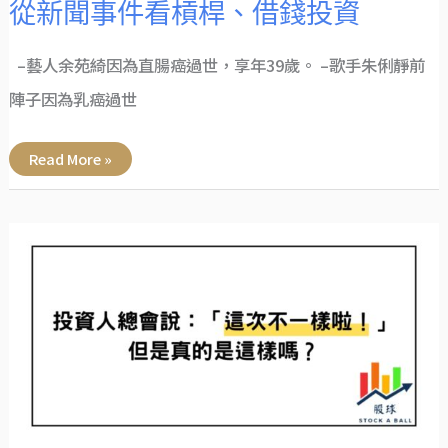
從新聞事件看槓桿、借錢投資
–藝人余苑綺因為直腸癌過世，享年39歲。 –歌手朱俐靜前
陣子因為乳癌過世
Read More »
投
資
人
總
會
說：
「這
次
不
一
樣
啦！」。
但
是
真
的