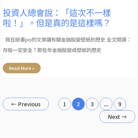
是
這
樣
投資人總會說：「這次不一樣
嗎？
啦！」。但是真的是這樣嗎？
我在臉書po的文章講有關金融股變壁紙的歷史 全文閱讀：
存股一定安全？那些年金融股變成壁紙的歷史
Read More »
←
Previous
1
2
3
...
9
Next
→