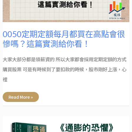
點
會
很
慘
嗎？
這
篇
實
0050定期定額每月都買在高點會很
測
給
慘嗎？這篇實測給你看！
你
看！
大家大部分都是領薪資的 所以大家都會採用定期定額的方式
購買股票 可是有時候到了要扣款的時候，股市剛好上漲，心
裡
Read More »
《通
膨
的
恐