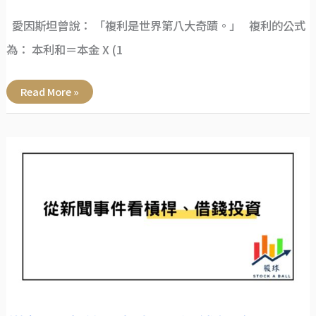
愛因斯坦曾說： 「複利是世界第八大奇蹟。」 複利的公式
為： 本利和＝本金 X (1
Read More »
從
新
聞
事
件
看
槓
桿、
借
錢
投
資