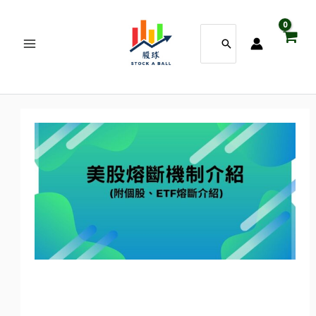
跳
搜
至
尋：
主
要
內
容