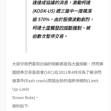
達達成協議的消息，激勵柯達
(KODK-US) 週三盤中一度飆漲
逾 570%，由於股價波動劇烈，
柯達
十度觸發的熔斷機制
，被
迫數次暫停交易。
大部分我們看到討論的熔斷都是指大盤熔斷，然而美
國證券交易委員會(SEC)在2011年4月份為了解決閃
崩事件(flash crash)而提出新的漲跌停規則(Limit
Up-Limit
Down Rule)。
規則如下: