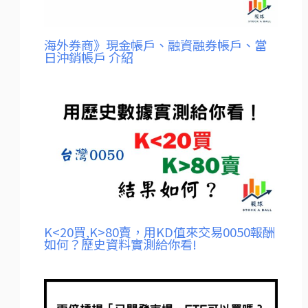
海外券商》現金帳戶、融資融券帳戶、當
日沖銷帳戶 介紹
K<20買,K>80賣，用KD值來交易0050報酬
如何？歷史資料實測給你看!