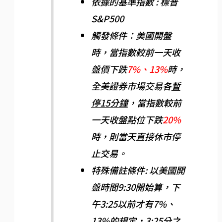
依據的基準指數 : 標普
S&P500
觸發條件：美國開盤
時，當指數較前一天收
盤價下跌
7%、13%
時，
全美證券市場交易各
暫
停15分鐘
，當指數較前
一天收盤點位下跌
20%
時，則當天直接休市停
止交易。
特殊備註條件: 以美國開
盤時間9:30開始算，下
午3:25以前才有7%、
13%的規定，3:25分之