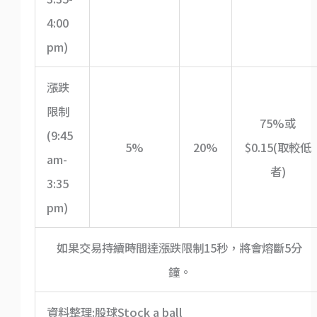
4:00
pm)
漲跌
限制
75%或
(9:45
5%
20%
$0.15(取較低
am-
者)
3:35
pm)
如果交易持續時間達漲跌限制15秒，將會熔斷5分
鐘。
資料整理:股球Stock a ball