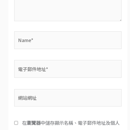
Name*
電
子
郵
網
件
站
地
網
址
在
瀏覽器
中儲存顯示名稱、電子郵件地址及個人
址
*