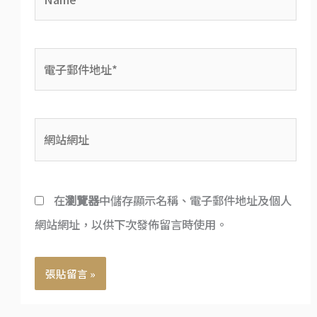
電
子
郵
網
件
站
地
網
址
在
瀏覽器
中儲存顯示名稱、電子郵件地址及個人
址
*
網站網址，以供下次發佈留言時使用。