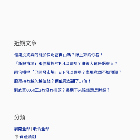
近期文章
借錢投資真的能加快財富自由嗎？線上算給你看！
「新興市場」兩倍槓桿ETF可以買嗎？賺很大還是虧很大？
兩倍槓桿「已開發市場」ETF可以買嗎？表現竟然不如預期？
股票持有越久越值錢？價值竟然翻了17倍！
到底買0050正2有沒有搞頭？長期下來賠錢還是賺錢？
分類
展開全部
|
收合全部
資產類別