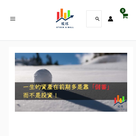
跳
搜
至
尋：
主
要
內
容