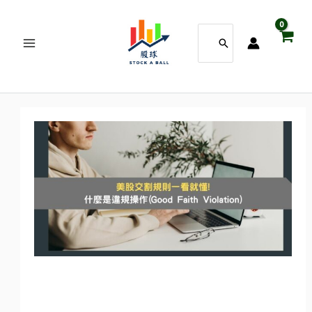
跳
搜
至
尋：
主
要
內
容