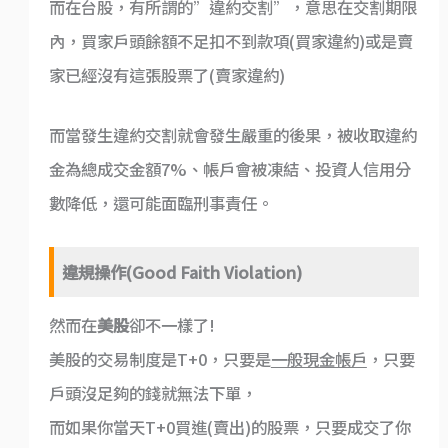
而在台股，有所謂的”違約交割”，意思在交割期限
內，買家戶頭餘額不足扣不到款項(買家違約)或是賣
家已經沒有這張股票了(賣家違約)
而當發生違約交割就會發生嚴重的後果，被收取違約
金為總成交金額7%、帳戶會被凍結、投資人信用分
數降低，還可能面臨刑事責任。
違規操作(Good Faith Violation)
然而在
美股
卻不一樣了!
美股的交易制度是T+0，只要是
一般現金帳戶
，只要
戶頭沒足夠的錢就無法下單，
而如果你當天T+0買進(賣出)的股票，只要成交了你