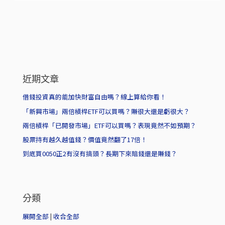
近期文章
借錢投資真的能加快財富自由嗎？線上算給你看！
「新興市場」兩倍槓桿ETF可以買嗎？賺很大還是虧很大？
兩倍槓桿「已開發市場」ETF可以買嗎？表現竟然不如預期？
股票持有越久越值錢？價值竟然翻了17倍！
到底買0050正2有沒有搞頭？長期下來賠錢還是賺錢？
分類
展開全部
|
收合全部