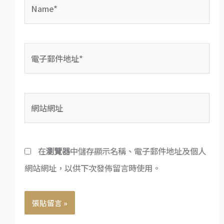
Name*
電
子
郵
網
件
站
地
網
址
在
瀏覽器
中儲存顯示名稱、電子郵件地址及個人
址
*
網站網址，以供下次發佈留言時使用。